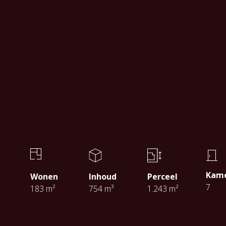
Kam
Wonen
Inhoud
Perceel
7
183 m²
754 m³
1.243 m²