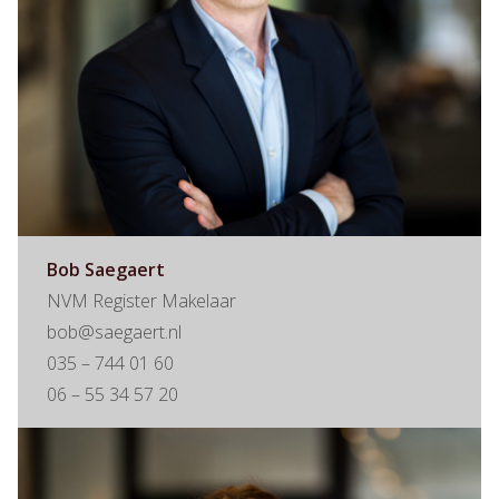
Bob Saegaert
NVM Register Makelaar
bob@saegaert.nl
035 – 744 01 60
06 – 55 34 57 20