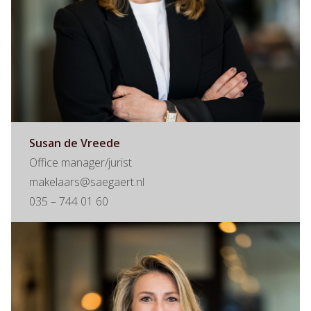
Susan de Vreede
Office manager/jurist
makelaars@saegaert.nl
035 – 744 01 60