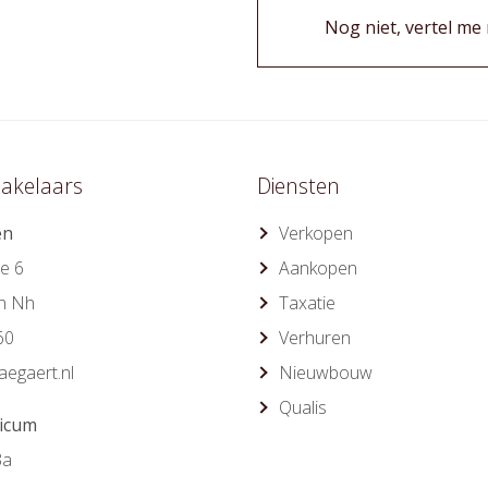
Nog niet, vertel me
akelaars
Diensten
en
Verkopen
e 6
Aankopen
n Nh
Taxatie
60
Verhuren
egaert.nl
Nieuwbouw
Qualis
ricum
3a