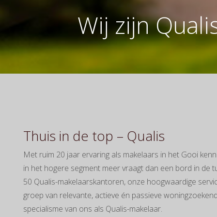
Wij zijn Qual
Thuis in de top – Qualis
Met ruim 20 jaar ervaring als makelaars in het Gooi ken
in het hogere segment meer vraagt dan een bord in de t
50 Qualis-makelaarskantoren, onze hoogwaardige servic
groep van relevante, actieve én passieve woningzoekenden 
specialisme van ons als Qualis-makelaar.