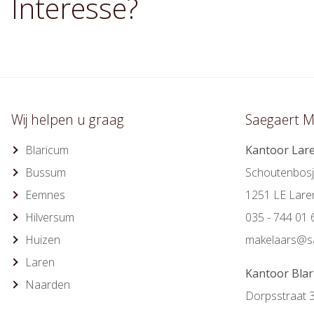
Interesse?
Wij helpen u graag
Saegaert M
Blaricum
Kantoor Lar
Bussum
Schoutenbosj
Eemnes
1251 LE Lare
Hilversum
035 - 744 01 
Huizen
makelaars@sa
Laren
Kantoor Bla
Naarden
Dorpsstraat 