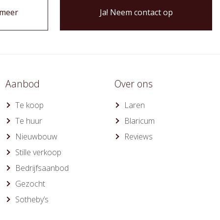
 meer
Ja! Neem contact op
Aanbod
Over ons
Te koop
Laren
Te huur
Blaricum
Nieuwbouw
Reviews
Stille verkoop
Bedrijfsaanbod
Gezocht
Sotheby’s