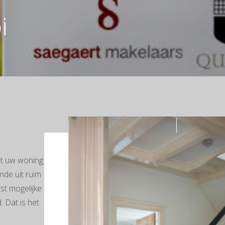
i
at uw woning
nde uit ruim
st mogelijke
. Dat is het