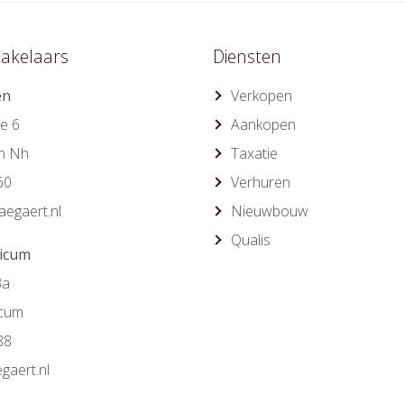
akelaars
Diensten
en
Verkopen
e 6
Aankopen
n Nh
Taxatie
60
Verhuren
egaert.nl
Nieuwbouw
Qualis
ricum
3a
icum
88
gaert.nl