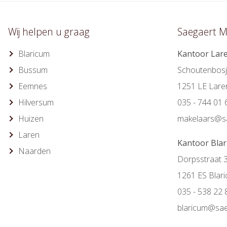
Wij helpen u graag
Saegaert M
Blaricum
Kantoor Lar
Bussum
Schoutenbosj
Eemnes
1251 LE Lare
Hilversum
035 - 744 01 
Huizen
makelaars@sa
Laren
Kantoor Bla
Naarden
Dorpsstraat 
1261 ES Blar
035 - 538 22 
blaricum@sae