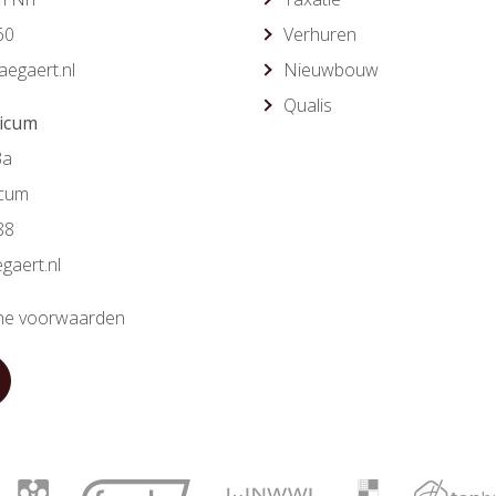
60
Verhuren
egaert.nl
Nieuwbouw
Qualis
ricum
3a
icum
88
gaert.nl
e voorwaarden