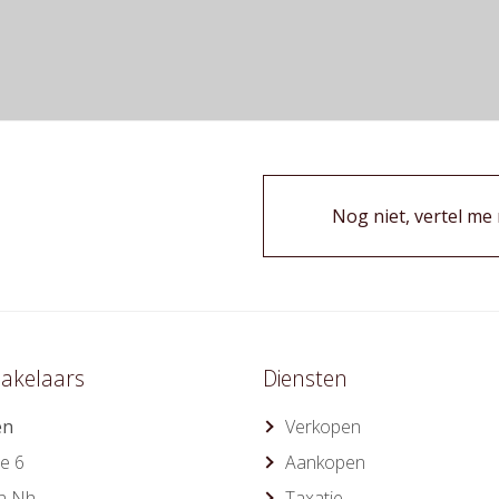
Nog niet, vertel me
akelaars
Diensten
en
Verkopen
e 6
Aankopen
n Nh
Taxatie