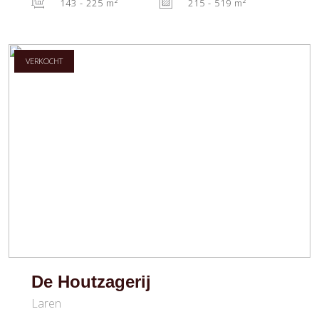
143 - 225 m²
215 - 519 m²
VERKOCHT
De Houtzagerij
Laren