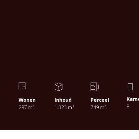
Kam
Wonen
Inhoud
Perceel
8
287 m²
1.023 m³
749 m²