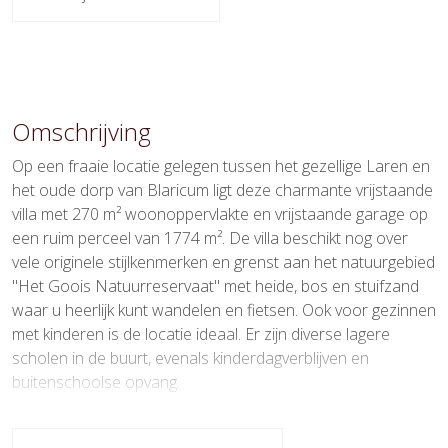
Oppervlakten en inhoud
Wonen
270 m²
Overige inpandige ruimte
4 m²
Omschrijving
Externe bergruimte
25 m²
Op een fraaie locatie gelegen tussen het gezellige Laren en
het oude dorp van Blaricum ligt deze charmante vrijstaande
Perceel
1.774 m²
villa met 270 m² woonoppervlakte en vrijstaande garage op
een ruim perceel van 1774 m². De villa beschikt nog over
Inhoud
970 m³
vele originele stijlkenmerken en grenst aan het natuurgebied
"Het Goois Natuurreservaat" met heide, bos en stuifzand
Indeling
waar u heerlijk kunt wandelen en fietsen. Ook voor gezinnen
met kinderen is de locatie ideaal. Er zijn diverse lagere
Aantal kamers
6 kamers (4 slaapkamers)
scholen in de buurt, evenals kinderdagverblijven en
Aantal badkamers
1 badkamer
buitenschoolse opvang.
Badkamervoorzieningen
Ligbad, toilet, wastafel
Via de entree betreedt u de vestibule met glas-in-lood-