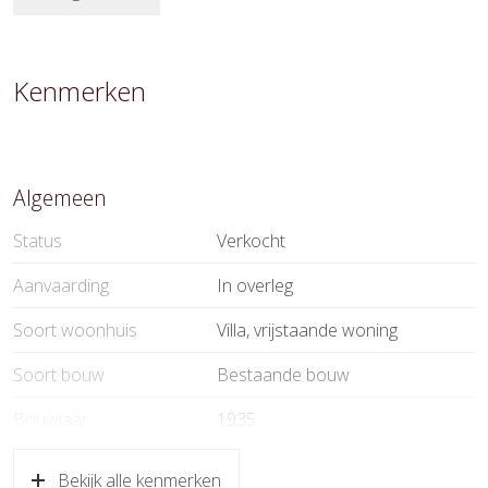
Kenmerken
Algemeen
Status
Verkocht
Aanvaarding
In overleg
Soort woonhuis
Villa, vrijstaande woning
Soort bouw
Bestaande bouw
Bouwjaar
1935
Soort dak
Pannen
Bekijk alle kenmerken