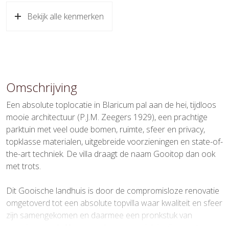
Bouwjaar
1929
Bekijk alle kenmerken
Soort dak
Riet
Ligging
Aan rustige weg, beschutte
ligging, in bosrijke omgeving, in
woonwijk
Omschrijving
Oppervlakten en inhoud
Een absolute toplocatie in Blaricum pal aan de hei, tijdloos
mooie architectuur (P.J.M. Zeegers 1929), een prachtige
Wonen
384 m²
parktuin met veel oude bomen, ruimte, sfeer en privacy,
topklasse materialen, uitgebreide voorzieningen en state-of-
Overige inpandige ruimte
25 m²
the-art techniek. De villa draagt de naam Gooitop dan ook
met trots.
Gebouwgebonden Buitenruimte
6 m²
Externe bergruimte
33 m²
Dit Gooische landhuis is door de compromisloze renovatie
omgetoverd tot een absolute topvilla waar kwaliteit en sfeer
Perceel
5.840 m²
zijn samengekomen en daarmee een pronkstuk van
ongeëvenaarde klasse en daarmee uniek in zijn soort.
Inhoud
1.603 m³