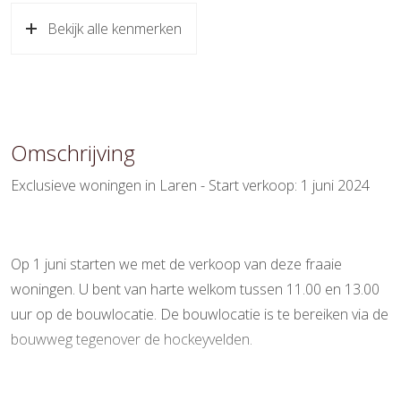
beschutte ligging
Bekijk alle kenmerken
Oppervlakten en inhoud
Wonen
191 m²
Inhoud
685 m³
Omschrijving
Indeling
Exclusieve woningen in Laren - Start verkoop: 1 juni 2024
Aantal kamers
1 kamer
Aantal woonlagen
1
Op 1 juni starten we met de verkoop van deze fraaie
woningen. U bent van harte welkom tussen 11.00 en 13.00
Energie
uur op de bouwlocatie. De bouwlocatie is te bereiken via de
Energielabel
A+++
bouwweg tegenover de hockeyvelden.
Isolatie
Volledig geisoleerd