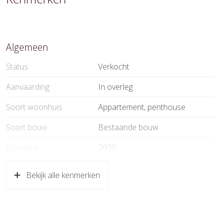
Algemeen
Status
Verkocht
Aanvaarding
In overleg
Soort woonhuis
Appartement, penthouse
Soort bouw
Bestaande bouw
Bouwjaar
2020
Ligging
Aan vaarwater, vrij uitzicht
Bekijk alle kenmerken
Oppervlakten en inhoud
Wonen
172 m²