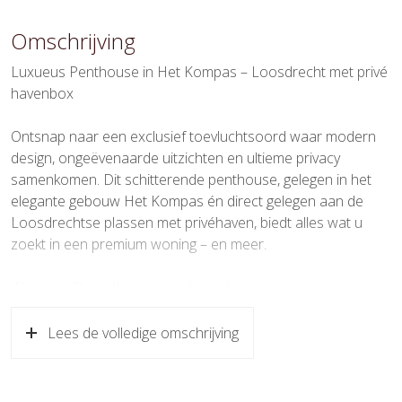
Gebouwgebonden Buitenruimte
26 m²
Omschrijving
Externe bergruimte
6 m²
Luxueus Penthouse in Het Kompas – Loosdrecht met privé
havenbox
Inhoud
544 m³
Ontsnap naar een exclusief toevluchtsoord waar modern
Indeling
design, ongeëvenaarde uitzichten en ultieme privacy
samenkomen. Dit schitterende penthouse, gelegen in het
Aantal kamers
4 kamers (3 slaapkamers)
elegante gebouw Het Kompas én direct gelegen aan de
Loosdrechtse plassen met privéhaven, biedt alles wat u
Aantal woonlagen
1
zoekt in een premium woning – en meer.
Voorzieningen
Airconditioning, balansventilatie,
buitenzonwering, lift,
Waarom dit penthouse uw droomhuis is
mechanische ventilatie,
zonnepanelen
* Adembenemend uitzicht
Lees de volledige omschrijving
Energie
Geniet elke dag van een panoramisch zicht over uw eigen
privéjachthaven, compleet met een royale ligplaats van 4m