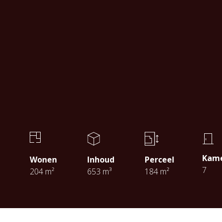
Kam
Wonen
Inhoud
Perceel
7
204 m²
653 m³
184 m²