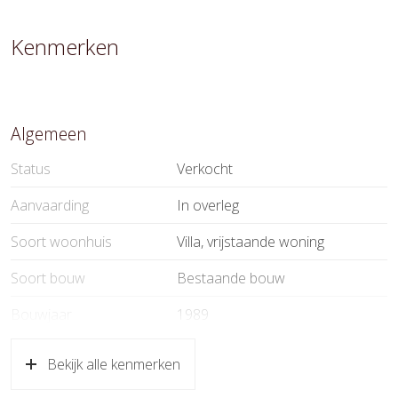
Kenmerken
Algemeen
Status
Verkocht
Aanvaarding
In overleg
Soort woonhuis
Villa, vrijstaande woning
Soort bouw
Bestaande bouw
Bouwjaar
1989
Soort dak
Pannen
Bekijk alle kenmerken
Ligging
Aan rustige weg, in centrum, in