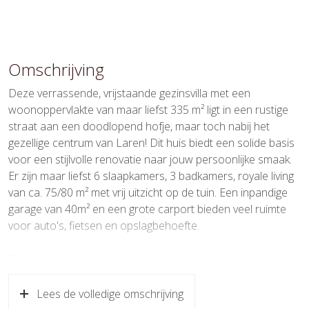
woonwijk
Oppervlakten en inhoud
Omschrijving
Wonen
335 m²
Deze verrassende, vrijstaande gezinsvilla met een
Overige inpandige ruimte
40 m²
woonoppervlakte van maar liefst 335 m² ligt in een rustige
straat aan een doodlopend hofje, maar toch nabij het
Gebouwgebonden Buitenruimte
19 m²
gezellige centrum van Laren! Dit huis biedt een solide basis
voor een stijlvolle renovatie naar jouw persoonlijke smaak.
Perceel
543 m²
Er zijn maar liefst 6 slaapkamers, 3 badkamers, royale living
Inhoud
1.255 m³
van ca. 75/80 m² met vrij uitzicht op de tuin. Een inpandige
garage van 40m² en een grote carport bieden veel ruimte
Indeling
voor auto's, fietsen en opslagbehoefte.
Aantal kamers
9 kamers (6 slaapkamers)
Door de ligging in deze fijne woonomgeving met
sportverenigingen, natuur op loopafstand en in de directe
Aantal badkamers
4 badkamers
nabijheid van het centrum van Laren, scholen,
Lees de volledige omschrijving
kinderdagverblijven, openbaar vervoer en uitvalswegen is dit