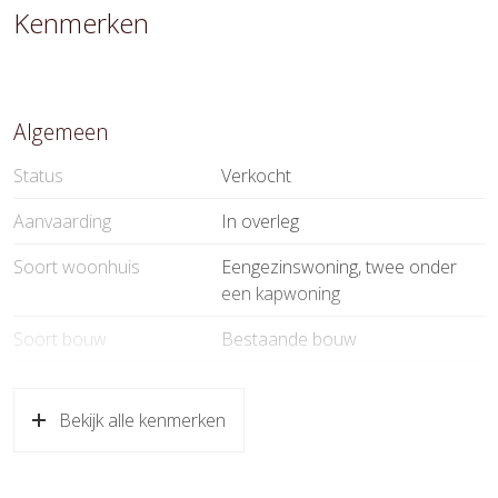
Kenmerken
Algemeen
Status
Verkocht
Aanvaarding
In overleg
Soort woonhuis
Eengezinswoning, twee onder
een kapwoning
Soort bouw
Bestaande bouw
Bouwjaar
1935
Bekijk alle kenmerken
Oppervlakten en inhoud
Wonen
129 m²