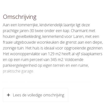
Overige inpandige ruimte
17 m²
Omschrijving
Gebouwgebonden Buitenruimte
10 m²
Aan een lommerrijke, kindvriendelijk laantje ligt deze
Perceel
345 m²
prachtige jaren-30 twee onder een kap. Charmant met
houten gevelbekleding, kenmerkend voor Laren, met een
Inhoud
489 m³
fraaie uitgebouwde woonkeuken die grenst aan een diepe,
zonnige tuin. Het huis is ideaal voor opgroeiende gezinnen.
Indeling
Het woonoppervlakte van 129 m2 heeft al vijf slaapkamers
en op een ruim perceel van 345 m2. Voldoende
Aantal kamers
8 kamers (5 slaapkamers)
parkeergelegenheid op eigen terrein en een ruime,
praktische garage.
Aantal badkamers
1 badkamer
Badkamervoorzieningen
Douche, ligbad, toilet,
Via de entree de hal met toilet en doorgang naar de
wastafelmeubel
sfeervolle living met open haard en erker aan de voorzijde.
Met openslaande deuren naar de zijkant. De royale open
Lees de volledige omschrijving
Aantal woonlagen
3
woonkeuken is voorzien van alle denkbare
inbouwapparatuur, een fijne, afgesloten werk/speelkamer,
Voorzieningen
Glasvezel kabel, mechanische