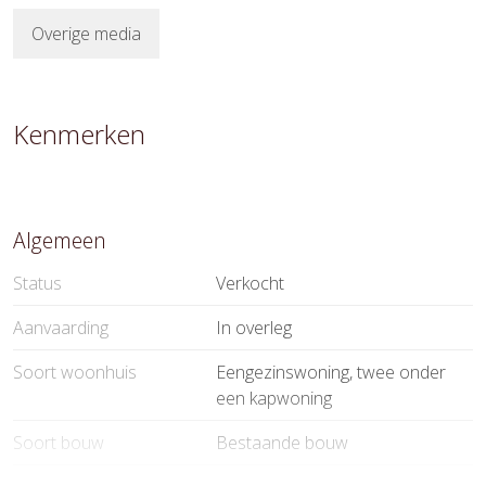
Overige media
Kenmerken
Algemeen
Status
Verkocht
Aanvaarding
In overleg
Soort woonhuis
Eengezinswoning, twee onder
een kapwoning
Soort bouw
Bestaande bouw