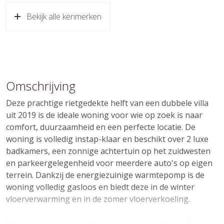
Bouwjaar
2019
Bekijk alle kenmerken
Soort dak
Riet
Ligging
In woonwijk
Oppervlakten en inhoud
Omschrijving
Wonen
168 m²
Deze prachtige rietgedekte helft van een dubbele villa
Externe bergruimte
7 m²
uit 2019 is de ideale woning voor wie op zoek is naar
comfort, duurzaamheid en een perfecte locatie. De
Perceel
267 m²
woning is volledig instap-klaar en beschikt over 2 luxe
badkamers, een zonnige achtertuin op het zuidwesten
Inhoud
596 m³
en parkeergelegenheid voor meerdere auto's op eigen
terrein. Dankzij de energiezuinige warmtepomp is de
Indeling
woning volledig gasloos en biedt deze in de winter
vloerverwarming en in de zomer vloerverkoeling.
Aantal kamers
4 kamers (2 slaapkamers)
Aantal badkamers
2 badkamers
Met een woonoppervlakte van maar liefst 168 m² is deze