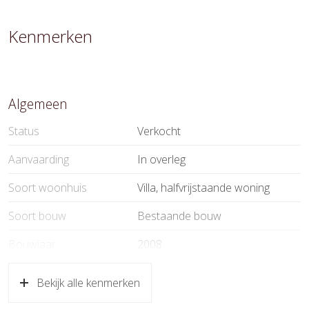
Kenmerken
Algemeen
Status
Verkocht
Aanvaarding
In overleg
Soort woonhuis
Villa, halfvrijstaande woning
Soort bouw
Bestaande bouw
Bouwjaar
2008
Soort dak
Riet
Bekijk alle kenmerken
Ligging
Aan rustige weg, in woonwijk