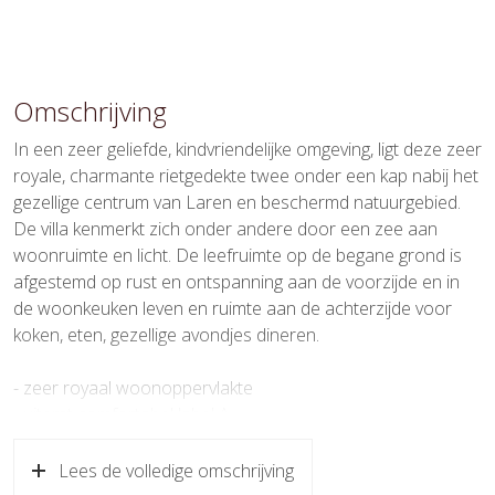
Oppervlakten en inhoud
Wonen
326 m²
Omschrijving
Gebouwgebonden Buitenruimte
9 m²
In een zeer geliefde, kindvriendelijke omgeving, ligt deze zeer
royale, charmante rietgedekte twee onder een kap nabij het
Perceel
393 m²
gezellige centrum van Laren en beschermd natuurgebied.
De villa kenmerkt zich onder andere door een zee aan
Inhoud
1.024 m³
woonruimte en licht. De leefruimte op de begane grond is
afgestemd op rust en ontspanning aan de voorzijde en in
Indeling
de woonkeuken leven en ruimte aan de achterzijde voor
koken, eten, gezellige avondjes dineren.
Aantal kamers
8 kamers (5 slaapkamers)
Aantal badkamers
2 badkamers
- zeer royaal woonoppervlakte
- uiterst comfortabel label A
Badkamervoorzieningen
Dubbele wastafel, inloopdouche,
- 110 m² begane grond - grote woonkeuken
ligbad, vloerverwarming
- mogelijk om ca. 50 m² extra achtertuin op het westen bij te
Lees de volledige omschrijving
kopen.