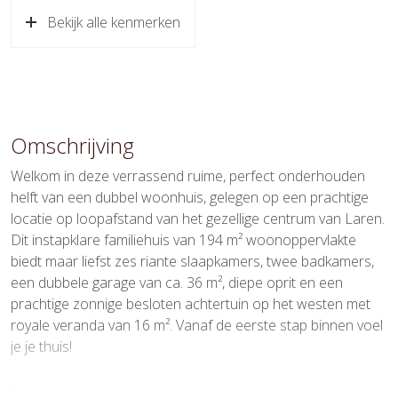
Soort dak
Pannen
Bekijk alle kenmerken
Ligging
Aan rustige weg
Oppervlakten en inhoud
Wonen
194 m²
Omschrijving
Overige inpandige ruimte
20 m²
Welkom in deze verrassend ruime, perfect onderhouden
helft van een dubbel woonhuis, gelegen op een prachtige
Gebouwgebonden Buitenruimte
3 m²
locatie op loopafstand van het gezellige centrum van Laren.
Dit instapklare familiehuis van 194 m² woonoppervlakte
Externe bergruimte
53 m²
biedt maar liefst zes riante slaapkamers, twee badkamers,
Perceel
665 m²
een dubbele garage van ca. 36 m², diepe oprit en een
prachtige zonnige besloten achtertuin op het westen met
Inhoud
462 m³
royale veranda van 16 m². Vanaf de eerste stap binnen voel
je je thuis!
Indeling
Begane grond: