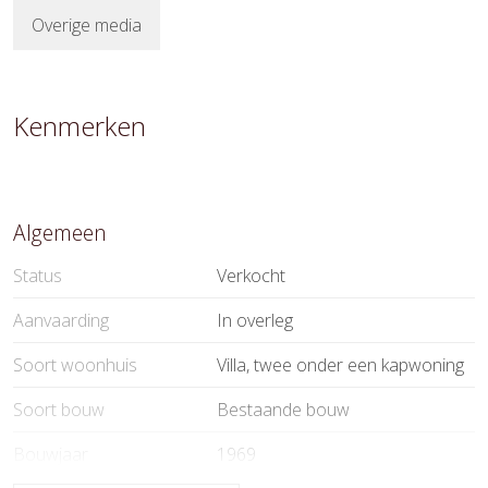
Overige media
Kenmerken
Algemeen
Status
Verkocht
Aanvaarding
In overleg
Soort woonhuis
Villa, twee onder een kapwoning
Soort bouw
Bestaande bouw
Bouwjaar
1969