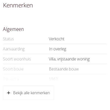
Kenmerken
Algemeen
Status
Verkocht
Aanvaarding
In overleg
Soort woonhuis
Villa, vrijstaande woning
Soort bouw
Bestaande bouw
Bouwjaar
1963
Soort dak
Pannen
Bekijk alle kenmerken
Ligging
Aan rustige weg, in woonwijk