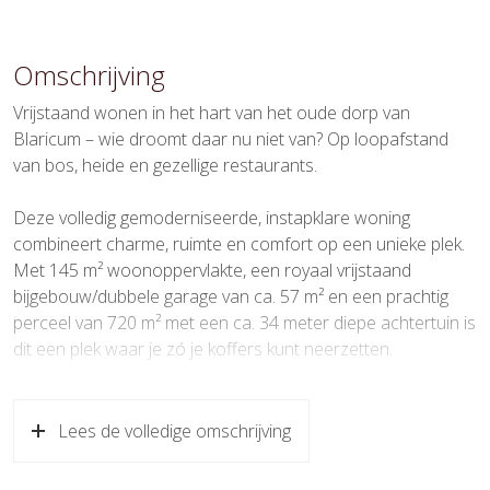
Oppervlakten en inhoud
Wonen
145 m²
Omschrijving
Externe bergruimte
57 m²
Vrijstaand wonen in het hart van het oude dorp van
Blaricum – wie droomt daar nu niet van? Op loopafstand
Perceel
720 m²
van bos, heide en gezellige restaurants.
Inhoud
497 m³
Deze volledig gemoderniseerde, instapklare woning
combineert charme, ruimte en comfort op een unieke plek.
Indeling
Met 145 m² woonoppervlakte, een royaal vrijstaand
bijgebouw/dubbele garage van ca. 57 m² en een prachtig
Aantal kamers
5 kamers (4 slaapkamers)
perceel van 720 m² met een ca. 34 meter diepe achtertuin is
Aantal badkamers
2 badkamers
dit een plek waar je zó je koffers kunt neerzetten.
Badkamervoorzieningen
Douche, dubbele wastafel,
Je betreedt de woning meestal via de zij-entree, waar de
inloopdouche, ligbad, toilet,
handige bijkeuken met wasmachineopstelling direct
Lees de volledige omschrijving
wastafel
overloopt in de moderne leefkeuken met vloerverwarming.
Hier kook je met plezier dankzij de diverse
Aantal woonlagen
3