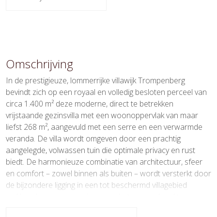
dorpsgezicht
Soort dak
Pannen
Oppervlakten en inhoud
Omschrijving
Wonen
268 m²
In de prestigieuze, lommerrijke villawijk Trompenberg
Overige inpandige ruimte
23 m²
bevindt zich op een royaal en volledig besloten perceel van
circa 1.400 m² deze moderne, direct te betrekken
Gebouwgebonden Buitenruimte
40 m²
vrijstaande gezinsvilla met een woonoppervlak van maar
liefst 268 m², aangevuld met een serre en een verwarmde
Externe bergruimte
15 m²
veranda. De villa wordt omgeven door een prachtig
Perceel
1.400 m²
aangelegde, volwassen tuin die optimale privacy en rust
biedt. De harmonieuze combinatie van architectuur, sfeer
Inhoud
1.048 m³
en comfort – zowel binnen als buiten – wordt versterkt door
de bijzondere ligging in een tot beschermd villagebied
Indeling
verklaarde woonomgeving, waar het groene karakter
blijvend wordt gewaarborgd. Trompenberg geldt als één van
Aantal kamers
10 kamers (5 slaapkamers)