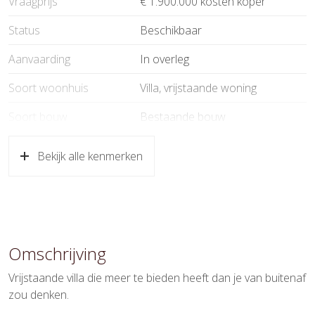
Vraagprijs
€ 1.900.000 kosten koper
Status
Beschikbaar
Aanvaarding
In overleg
Soort woonhuis
Villa, vrijstaande woning
Soort bouw
Bestaande bouw
Bouwjaar
2006
Bekijk alle kenmerken
Soort dak
Pannen
Ligging
Aan rustige weg, in woonwijk, vrij
uitzicht
Omschrijving
Oppervlakten en inhoud
Vrijstaande villa die meer te bieden heeft dan je van buitenaf
Wonen
313 m²
zou denken.