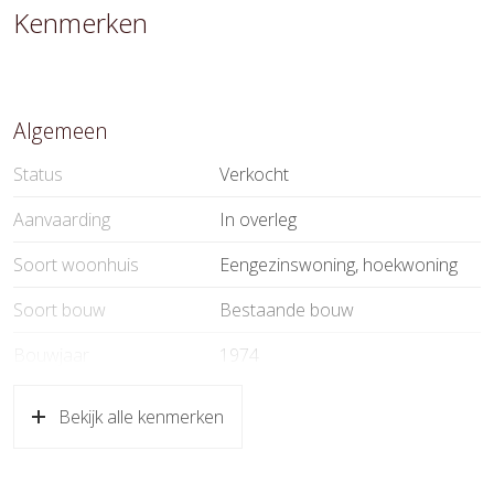
Kenmerken
Algemeen
Status
Verkocht
Aanvaarding
In overleg
Soort woonhuis
Eengezinswoning, hoekwoning
Soort bouw
Bestaande bouw
Bouwjaar
1974
Soort dak
Pannen
Bekijk alle kenmerken
Oppervlakten en inhoud