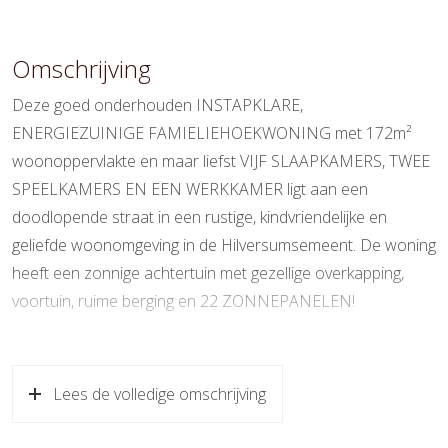
Wonen
172 m²
Overige inpandige ruimte
10 m²
Omschrijving
Externe bergruimte
10 m²
Deze goed onderhouden INSTAPKLARE,
ENERGIEZUINIGE FAMIELIEHOEKWONING met 172m²
Perceel
264 m²
woonoppervlakte en maar liefst VIJF SLAAPKAMERS, TWEE
Inhoud
630 m³
SPEELKAMERS EN EEN WERKKAMER ligt aan een
doodlopende straat in een rustige, kindvriendelijke en
Indeling
geliefde woonomgeving in de Hilversumsemeent. De woning
Aantal kamers
9 kamers (5 slaapkamers)
heeft een zonnige achtertuin met gezellige overkapping,
voortuin, ruime berging en 22 ZONNEPANELEN!
Aantal badkamers
1 badkamer
Badkamervoorzieningen
Inloopdouche, ligbad, toilet,
De Hilversumse Meent (randje Bussum) ligt op circa 20-30
wastafel
minuten rijafstand van Amsterdam en Utrecht. Hilversum
Lees de volledige omschrijving
zelf is per auto en fiets makkelijk te bereiken. Op
Aantal woonlagen
3
loopafstanden bevinden zich scholen, sporthal, een