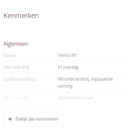
Kenmerken
Algemeen
Status
Verkocht
Aanvaarding
In overleg
Soort woonhuis
Woonboerderij, vrijstaande
woning
Soort bouw
Bestaande bouw
Bouwjaar
1906
Bekijk alle kenmerken
Specifiek
Beschermd stads of
dorpsgezicht, monument,