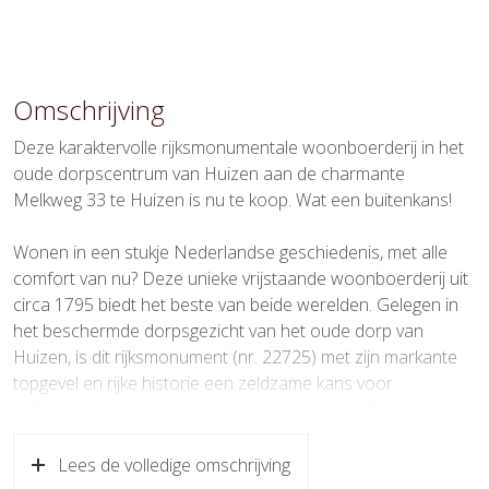
monumentaal pand
Soort dak
Riet
Omschrijving
Ligging
In centrum, vrij uitzicht
Deze karaktervolle rijksmonumentale woonboerderij in het
Oppervlakten en inhoud
oude dorpscentrum van Huizen aan de charmante
Melkweg 33 te Huizen is nu te koop. Wat een buitenkans!
Wonen
170 m²
Wonen in een stukje Nederlandse geschiedenis, met alle
Overige inpandige ruimte
5 m²
comfort van nu? Deze unieke vrijstaande woonboerderij uit
circa 1795 biedt het beste van beide werelden. Gelegen in
Externe bergruimte
24 m²
het beschermde dorpsgezicht van het oude dorp van
Perceel
560 m²
Huizen, is dit rijksmonument (nr. 22725) met zijn markante
topgevel en rijke historie een zeldzame kans voor
Inhoud
550 m³
liefhebbers van authentieke architectuur, comfort en
karakter.
Indeling
Lees de volledige omschrijving
Historie met zorg gerestaureerd