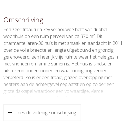
Oppervlakten en inhoud
Wonen
132 m²
Omschrijving
Overige inpandige ruimte
16 m²
Een zeer fraai, turn-key verbouwde helft van dubbel
woonhuis op een ruim perceel van ca 370 m². Dit
Gebouwgebonden Buitenruimte
21 m²
charmante jaren-30 huis is met smaak en aandacht in 2011
over de volle breedte en lengte uitgebouwd en grondig
Externe bergruimte
15 m²
gerenoveerd; een heerlijk vrije ruimte waar het hele gezin
Perceel
366 m²
met vrienden en familie samen is. Het huis is sindsdien
uitstekend onderhouden en waar nodig nog verder
Inhoud
533 m³
verbeterd. Zo is er een fraaie, glazen overkapping met
heaters aan de achtergevel geplaatst en op zolder een
Indeling
grote dakkapel waardoor een volwaardige, vierde
slaapkamers is gecreeerd. Verder een royale,
Aantal kamers
5 kamers (4 slaapkamers)
onderhoudsvrije zonnige tuin met diverse zonneterrassen.
Aantal badkamers
Lees de volledige omschrijving
1 badkamer
U bent op zoek naar een huis welke direct, zonder
Badkamervoorzieningen
Douche, ligbad, toilet
verbouwing en zelfs zonder schilderwerk, te betrekken is,