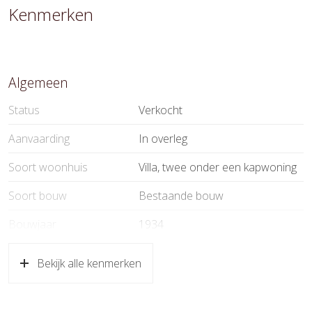
Kenmerken
Algemeen
Status
Verkocht
Aanvaarding
In overleg
Soort woonhuis
Villa, twee onder een kapwoning
Soort bouw
Bestaande bouw
Bouwjaar
1934
Soort dak
Pannen
Bekijk alle kenmerken
Ligging
Aan rustige weg, in woonwijk