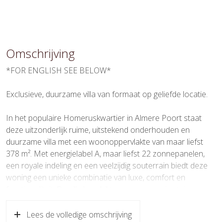
Ligging
Aan rustige weg, beschutte ligging
Oppervlakten en inhoud
Omschrijving
Wonen
378 m²
*FOR ENGLISH SEE BELOW*
Overige inpandige ruimte
68 m²
Exclusieve, duurzame villa van formaat op geliefde locatie.
Gebouwgebonden Buitenruimte
74 m²
In het populaire Homeruskwartier in Almere Poort staat
Perceel
718 m²
deze uitzonderlijk ruime, uitstekend onderhouden en
duurzame villa met een woonoppervlakte van maar liefst
Inhoud
1.610 m³
378 m². Met energielabel A, maar liefst 22 zonnepanelen,
een royale indeling en een veelzijdig souterrain biedt deze
Indeling
woning een unieke combinatie van luxe, comfort en
functionaliteit. De villa beschikt over een zonnige tuin
Aantal kamers
8 kamers (7 slaapkamers)
rondom met meerdere terrassen, vier royale slaapkamers
op de eerste verdieping, twee luxe badkamers, een
Aantal badkamers
Lees de volledige omschrijving
2 badkamers