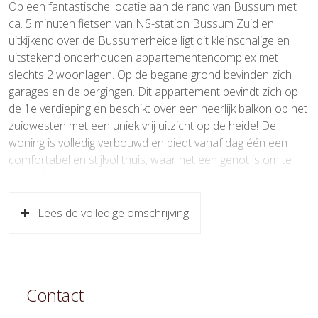
Op een fantastische locatie aan de rand van Bussum met
Inhoud
274 m³
ca. 5 minuten fietsen van NS-station Bussum Zuid en
uitkijkend over de Bussumerheide ligt dit kleinschalige en
Indeling
uitstekend onderhouden appartementencomplex met
slechts 2 woonlagen. Op de begane grond bevinden zich
Aantal kamers
3 kamers (2 slaapkamers)
garages en de bergingen. Dit appartement bevindt zich op
de 1e verdieping en beschikt over een heerlijk balkon op het
Aantal badkamers
1 badkamer
zuidwesten met een uniek vrij uitzicht op de heide! De
woning is volledig verbouwd en biedt vanaf dag één een
Badkamervoorzieningen
Douche, wastafel
comfortabel en stijlvol thuis, waar het een genot is om te
Aantal woonlagen
1
wonen!
Energie
Het appartement is goed bereikbaar met alle voorzieningen
Lees de volledige omschrijving
in de buurt zoals het Winkelcentrum Koekoeklaan (o.a. AH,
Energielabel
E
Gall & Gall, bakker en slager) en diverse sportfaciliteiten.
Bosgebied Goois Natuurreservaat Crailo ligt om te hoek,
Isolatie
Dubbel glas
net als Goois Natuurreservaat Tafelbergheide. Diverse
Contact
horeca gelegenheden zoals Café Heidezicht, De Groene
Verwarming
Blokverwarming
Afslag, De Goede Gooier en De Eendracht bevinden zich