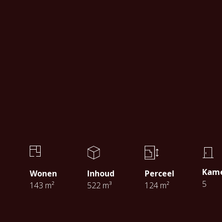
Kam
Wonen
Inhoud
Perceel
5
143 m²
522 m³
124 m²