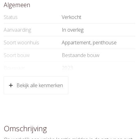
Algemeen
Status
Verkocht
Aanvaarding
In overleg
Soort woonhuis
Appartement, penthouse
Soort bouw
Bestaande bouw
Bouwjaar
2023
Specifiek
Beschermd stads of
Bekijk alle kenmerken
dorpsgezicht
Soort dak
Pannen
Ligging
Aan park, in bosrijke omgeving,
vrij uitzicht
Omschrijving
Oppervlakten en inhoud