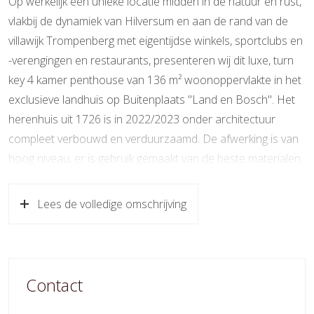
Op werkelijk een unieke locatie midden in de natuur en rust,
vlakbij de dynamiek van Hilversum en aan de rand van de
Wonen
136 m²
villawijk Trompenberg met eigentijdse winkels, sportclubs en
Gebouwgebonden Buitenruimte
21 m²
-verengingen en restaurants, presenteren wij dit luxe, turn
key 4 kamer penthouse van 136 m² woonoppervlakte in het
Inhoud
461 m³
exclusieve landhuis op Buitenplaats "Land en Bosch". Het
herenhuis uit 1726 is in 2022/2023 onder architectuur
Indeling
compleet verbouwd en verduurzaamd. De afwerking is van
Aantal kamers
4 kamers (3 slaapkamers)
hoog niveau, er is gebruik gemaakt van de beste materialen.
De woning beschikt over een royale, zeer lichte living en
Aantal badkamers
1 badkamer
dining met prachtig vrij uitzicht over het parkbos met
Lees de volledige omschrijving
Badkamervoorzieningen
Inloopdouche, ligbad, toilet,
vijverpartij, 3 ruime slaapkamers, een luxe badkamer, zonnig
vloerverwarming, wastafel
zijbalkon, loggia op het zuiden en twee parkeerplaatsen.
Aantal woonlagen
1
De naastgelegen biologische dynamische Tuinderij Land en
Contact
Voorzieningen
Balansventilatie, lift
Boschzigt heeft sinds 2009 een wijngaard, restaurant met