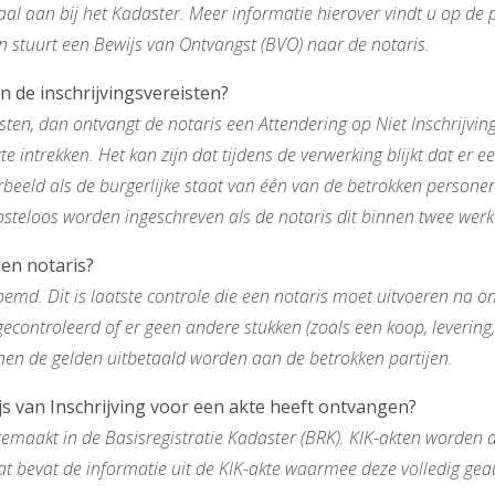
taal aan bij het Kadaster. Meer informatie hierover vindt u op de
 stuurt een Bewijs van Ontvangst (BVO) naar de notaris.
an de inschrijvingsvereisten?
isten, dan ontvangt de notaris een Attendering op Niet Inschrijvin
 intrekken. Het kan zijn dat tijdens de verwerking blijkt dat er ee
oorbeeld als de burgerlijke staat van één van de betrokken persone
kosteloos worden ingeschreven als de notaris dit binnen twee wer
en notaris?
md. Dit is laatste controle die een notaris moet uitvoeren na ont
gecontroleerd of er geen andere stukken (zoals een koop, levering,
nnen de gelden uitbetaald worden aan de betrokken partijen.
js van Inschrijving voor een akte heeft ontvangen?
maakt in de Basisregistratie Kadaster (BRK). KIK-akten worden 
 bevat de informatie uit de KIK-akte waarmee deze volledig ge