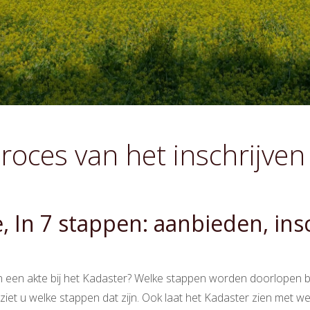
roces van het inschrijven 
ie, In 7 stappen: aanbieden, in
n een akte bij het Kadaster? Welke stappen worden doorlopen bi
ziet u welke stappen dat zijn. Ook laat het Kadaster zien met 