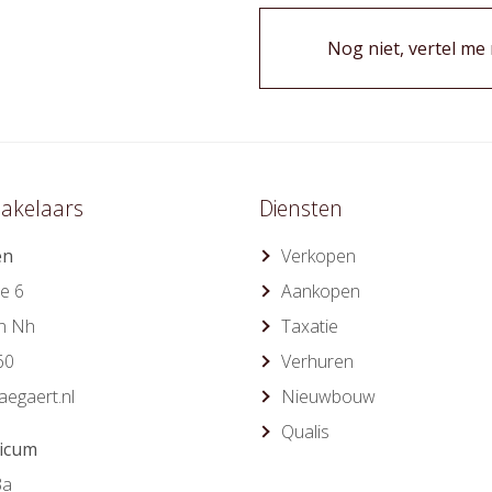
Nog niet, vertel me
akelaars
Diensten
en
Verkopen
e 6
Aankopen
n Nh
Taxatie
60
Verhuren
egaert.nl
Nieuwbouw
Qualis
ricum
3a