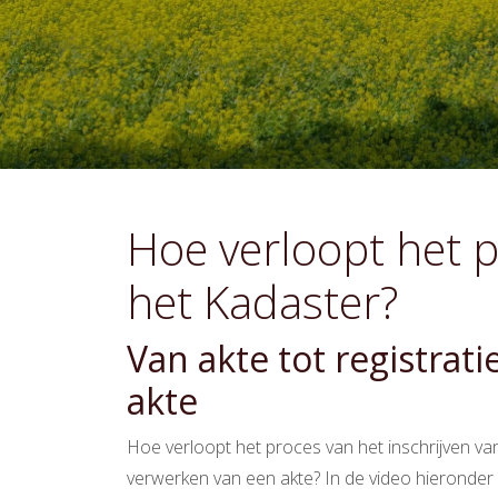
Hoe verloopt het p
het Kadaster?
Van akte tot registrat
akte
Hoe verloopt het proces van het inschrijven va
verwerken van een akte? In de video hieronder 