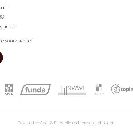
icum
88
gaert.nl
e voorwaarden
Powered by
Goes & Roos
.
Alle rechten voorbehouden
.