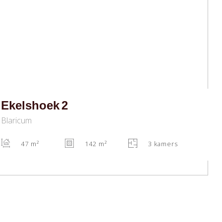
Ekelshoek
2
Blaricum
47 m²
142 m²
3 kamers