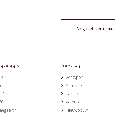
Nog niet, vertel me
akelaars
Diensten
en
Verkopen
e 6
Aankopen
n Nh
Taxatie
60
Verhuren
egaert.nl
Nieuwbouw