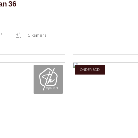
an
36
m²
5 kamers
ONDER BOD