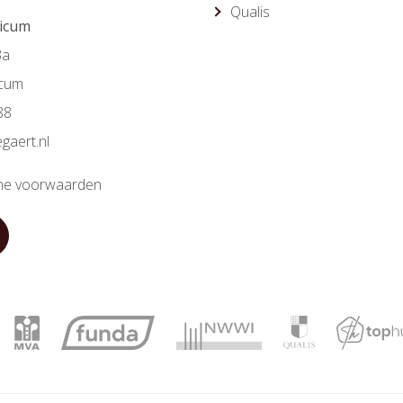
Qualis
ricum
3a
icum
88
gaert.nl
e voorwaarden