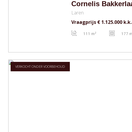
Cornelis Bakkerla
Laren
Vraagprijs
€ 1.125.000
k.k.
111 m²
177 
VERKOCHT ONDER VOORBEHOUD