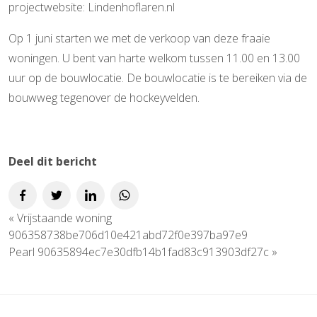
projectwebsite: Lindenhoflaren.nl
Op 1 juni starten we met de verkoop van deze fraaie
woningen. U bent van harte welkom tussen 11.00 en 13.00
uur op de bouwlocatie. De bouwlocatie is te bereiken via de
bouwweg tegenover de hockeyvelden.
Deel dit bericht
«
Vrijstaande woning
906358738be706d10e421abd72f0e397ba97e9
Pearl 90635894ec7e30dfb14b1fad83c913903df27c
»