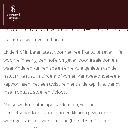
Diamond
9063582c7a968d8ecd4e9591773
Exclusieve woningen in Laren
Lindenhof in Laren staat voor het heerlijke buitenleven. Hier
woon je in een groen hofje omgeven door fraaie bomen,
waar kinderen kunnen spelen en je kunt genieten van de
natuurrijke rust. In Lindenhof komen vier twee-onder-een-
kapwoningen met een typische mansarde kap. Niet trendy,
maar robuust, stoer en tijdloos.
Metselwerk in natuurlijke aardetinten, verfijnd
siermetselwerk en subtiele accentkleuren geven deze
woningen van het type Diamond (bnrs. 13 en 14) een